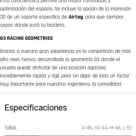
Esta característica permite una mayor comodidad y
optimización del espacio. Se incluye la opción de la impresión
3D de un soporte específico de
Airtag
, para que siempre
sepas dónde está tu bicicleta.
G3 RACING GEOMETRIES
Gracias a nuestra gran experiencia en la competición de más
alto nivel, hemos desarrollado la geometría G3 donde el
usuario puede disfrutar de una posición agresiva,
increíblemente rápida y ágil, pero sin dejar de lado un factor
muy importante para nuestros ingenieros, la comodidad.
Especificaciones
Tallas
S-46
,
XS-44
,
M-48
,
L-51