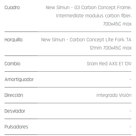
Cuadro
New Simun - G3 Carbon Concept Frame.
Intermediate modulus carbon fiber.
700x45C max
Horquilla
New Simun - Carbon Concept Lite Fork. TA
12mm 700x45C max
Cambio
Sram Red AXS E1 13V
Amortiguador
-
Dirección
Integrada Visión
Desviador
-
Pulsadores
-