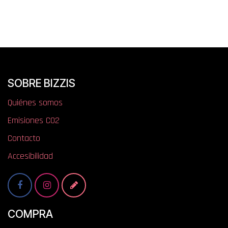
SOBRE BIZZIS
Quiénes somos
​​​​​​​​E​mi​si​one​s​ ​C​O​2
Contacto
Accesibilidad
COMPRA