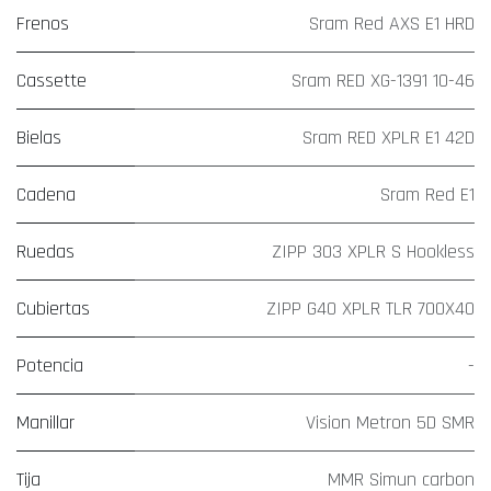
Frenos
Sram Red AXS E1 HRD
Cassette
Sram RED XG-1391 10-46
Bielas
Sram RED XPLR E1 42D
Cadena
Sram Red E1
Ruedas
ZIPP 303 XPLR S Hookless
Cubiertas
ZIPP G40 XPLR TLR 700X40
Potencia
-
Manillar
Vision Metron 5D SMR
Tija
MMR Simun carbon