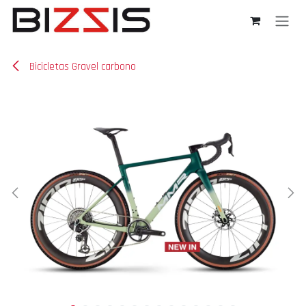
Ir al contenido
Bicicletas Gravel carbono