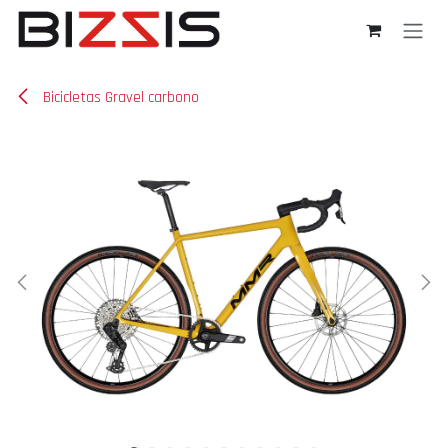
Ir al contenido
Bicicletas Gravel carbono