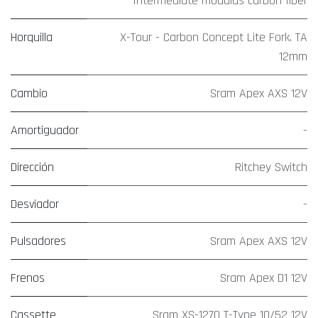
Intermediate modulus carbon fiber
Horquilla
X-Tour - Carbon Concept Lite Fork. TA
12mm
Cambio
Sram Apex AXS 12V
Amortiguador
-
Dirección
Ritchey Switch
Desviador
-
Pulsadores
Sram Apex AXS 12V
Frenos
Sram Apex D1 12V
Cassette
Sram XS-1270 T-Type 10/52 12V