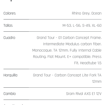
Colores
Rhino Grey
,
Ocean
Tallas
M-53
,
L-56
,
S-49
,
XL-60
Cuadro
Grand Tour - G1 Carbon Concept Frame.
Intermediate Modulus carbon fIber.
Monocoque. TA 12mm. Fully Internal Cable
Routing. Flat Mount. E+ compatible. Press
Fit. Headtube 1.5
Horquilla
Grand Tour - Carbon Concept Lite Fork TA
12mm
Cambio
Sram Rival AXS E1 12V