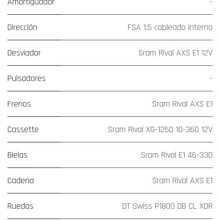
Amortiguador
-
Dirección
FSA 1.5 cableado interno
Desviador
Sram Rival AXS E1 12V
Pulsadores
-
Frenos
Sram Rival AXS E1
Cassette
Sram Rival XG-1250 10-36D 12V
Bielas
Sram Rival E1 46-33D
Cadena
Sram Rival AXS E1
Ruedas
DT Swiss P1800 DB CL XDR