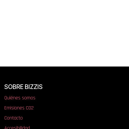
SOBRE BIZZIS
Quiénes somos
​​​​​​​​E​mi​si​one​s​ ​C​O​2
Contacto
Accesibilidad