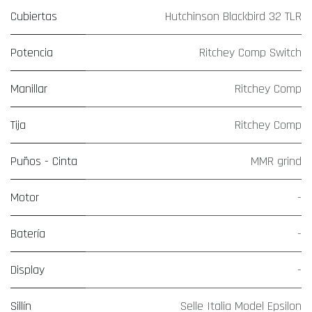
Cubiertas
Hutchinson Blackbird 32 TLR
Potencia
Ritchey Comp Switch
Manillar
Ritchey Comp
Tija
Ritchey Comp
Puños - Cinta
MMR grind
Motor
-
Batería
-
Display
-
Sillín
Selle Italia Model Epsilon