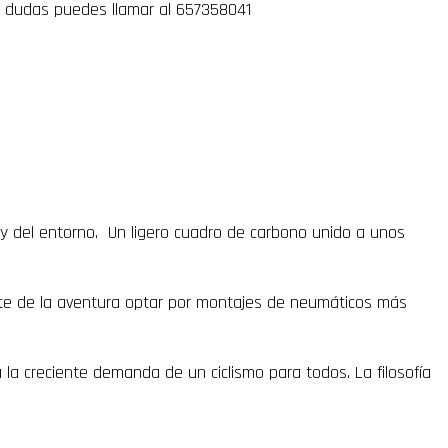
 dudas puedes llamar al 657358041
o y del entorno. Un ligero cuadro de carbono unido a unos
te de la aventura
optar por montajes de neumáticos más
a creciente demanda de un ciclismo para todos. La filosofía