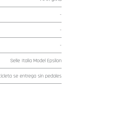
-
-
-
Selle Italia Model Epsilon
cicleta se entrega sin pedales