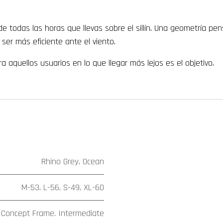
de todas las horas que llevas sobre el sillín. Una geometría 
er más eficiente ante el viento.
aquellos usuarios en lo que llegar más lejos es el objetivo.
Rhino Grey
,
Ocean
M-53
,
L-56
,
S-49
,
XL-60
n Concept Frame. Intermediate