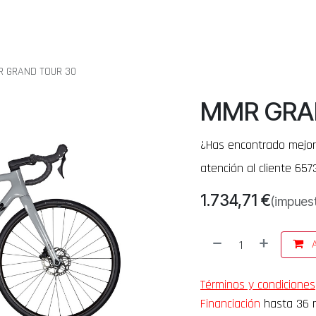
ETAS
SERVICIO TÉCNICO
SERVICIOS
POST VENTA MMR
QUIENES SOMOS
 GRAND TOUR 30
MMR GRA
¿Has encontrado mejor
atención al cliente 657
1.734,71
€
(impuest
A
Términos y condiciones
Financiación
hasta 36 m