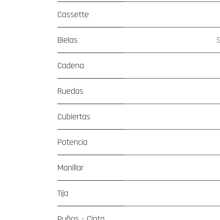
Cassette
Bielas
Cadena
Ruedas
Cubiertas
Potencia
Manillar
Tija
Puños - Cinta