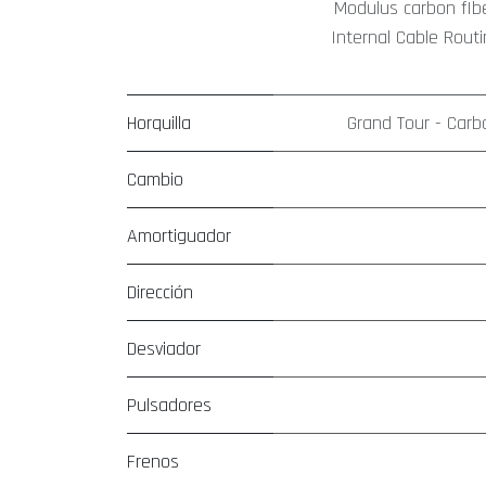
Modulus carbon fIb
Internal Cable Routi
Horquilla
Grand Tour - Carb
Cambio
Amortiguador
Dirección
Desviador
Pulsadores
Frenos