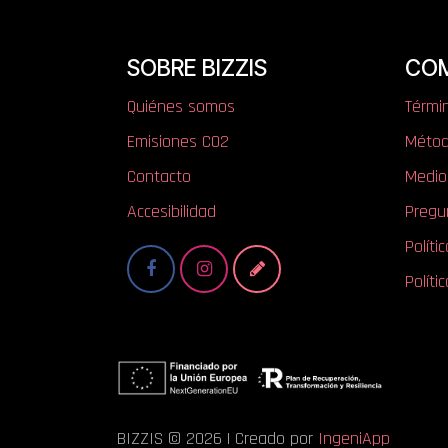
SOBRE BIZZIS
CO
Quiénes somos
Térmi
​​​​​​​​E​mi​si​one​s​ ​C​O​2
Métod
Contacto
Medio
Accesibilidad
Pregu
Políti
Políti
BIZZIS © 2026 | Creado por
IngeniApp