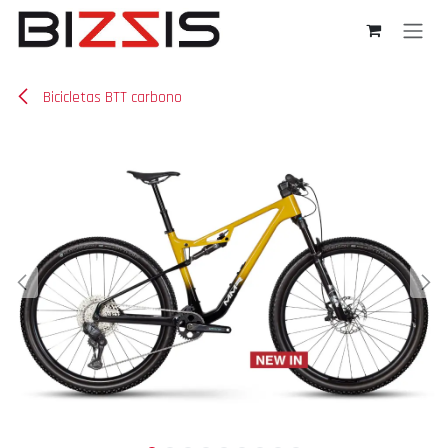
Ir al contenido
Bicicletas BTT carbono