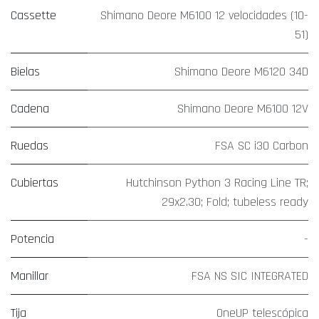
Cassette
Shimano Deore M6100 12 velocidades (10-
51)
Bielas
Shimano Deore M6120 34D
Cadena
Shimano Deore M6100 12V
Ruedas
FSA SC i30 Carbon
Cubiertas
Hutchinson Python 3 Racing Line TR;
29x2.30; Fold; tubeless ready
Potencia
-
Manillar
FSA NS SIC INTEGRATED
Tija
OneUP telescópica