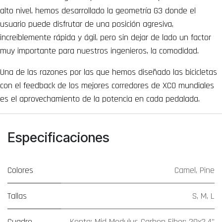
alto nivel, hemos desarrollado la geometría G3 donde el
usuario puede disfrutar de una posición agresiva,
increíblemente rápida y ágil, pero sin dejar de lado un factor
muy importante para nuestros ingenieros, la comodidad.
Una de las razones por las que hemos diseñado las bicicletas
con el feedback de los mejores corredores de XCO mundiales
es el aprovechamiento de la potencia en cada pedalada.
Especificaciones
Colores
Camel
,
Pine
Tallas
S
,
M
,
L
Cuadro
Kenta; Mid Modulus Carbon Fiber; 29x2.4"