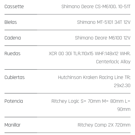
Cassette
Shimano Deore CS-M6100, 10-51T
Bielas
Shimano MT-5101 34T 12V
Cadena
Shimano Deore M6100 12V
Ruedas
XCR 00 30i TLR,110x15 WHF:148x12 WHR,
Centerlock; Alloy
Cubiertas
Hutchinson Kraken Racing Line TR;
29x2.30
Potencia
Ritchey Logic S= 70mm M= 80mm L=
90mm
Manillar
Ritchey Comp 2X 720mm