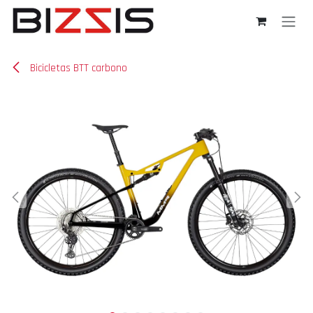
Ir al contenido
Bicicletas BTT carbono