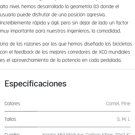
alto nivel, hemos desarrollado la geometría G3 donde el
usuario puede disfrutar de una posición agresiva,
increíblemente rápida y ágil, pero sin dejar de lado un factor
muy importante para nuestros ingenieros, la comodidad.
Una de las razones por las que hemos diseñado las bicicletas
con el feedback de los mejores corredores de XCO mundiales
es el aprovechamiento de la potencia en cada pedalada.
Especificaciones
Colores
Camel
,
Pine
Tallas
S
,
M
,
L
Cuadro
Kenta; Mid Modulus Carbon Fiber; 29x2.4"