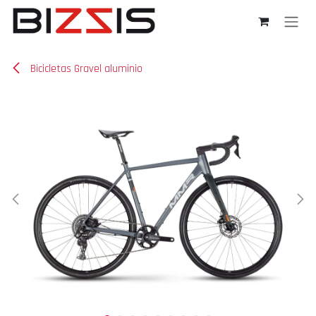
Ir al contenido
Bicicletas Gravel aluminio