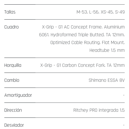
Tallas
M-53
,
L-56
,
XS-45
,
S-49
Cuadro
X-Grip - G1 AC Concept Frame. Aluminium
6061. Hydroformed Triple Butted. TA 12mm.
Optimized Cable Routing. Flat Mount.
Headtube 1.5 mm
Horquilla
X-Grip - G1 Carbon Concept Fork. TA 12mm
Cambio
Shimano ESSA 8V
Amortiguador
-
Dirección
Ritchey PRO integrada 1.5
Desviador
-