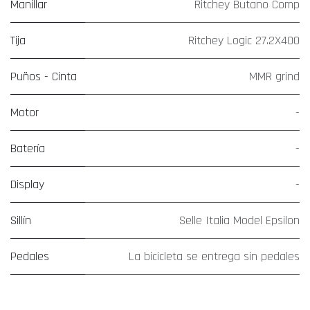
Manillar
Ritchey Butano Comp
Tija
Ritchey Logic 27.2X400
Puños - Cinta
MMR grind
Motor
-
Batería
-
Display
-
Sillín
Selle Italia Model Epsilon
Pedales
La bicicleta se entrega sin pedales