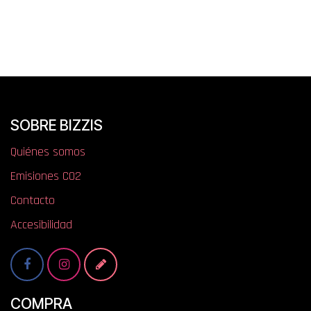
SOBRE BIZZIS
Quiénes somos
​​​​​​​​E​mi​si​one​s​ ​C​O​2
Contacto
Accesibilidad
COMPRA