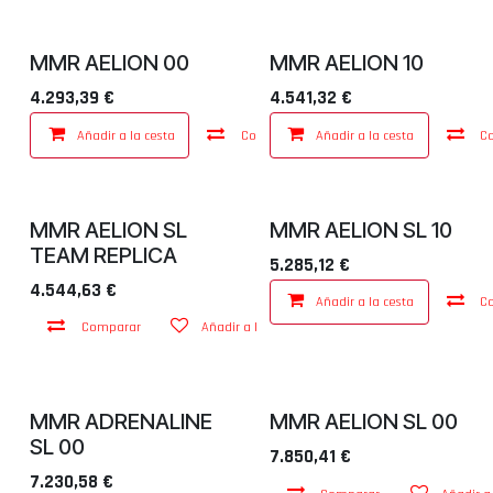
MMR AELION 00
MMR AELION 10
4.293,39
€
4.541,32
€
Añadir a la cesta
Comparar
Añadir a la cesta
Añadir a lista de dese
C
MMR AELION SL
MMR AELION SL 10
Agotada
TEAM REPLICA
5.285,12
€
4.544,63
€
Añadir a la cesta
C
Comparar
Añadir a lista de deseos
MMR ADRENALINE
MMR AELION SL 00
Agotada
Agotada
SL 00
7.850,41
€
7.230,58
€