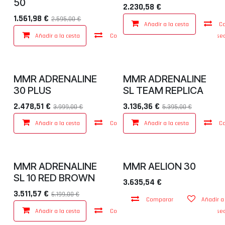
50
2.230,58
€
1.561,98
€
2.595,00
€
Añadir a la cesta
C
Añadir a la cesta
Comparar
Añadir a lista de dese
MMR ADRENALINE
MMR ADRENALINE
30 PLUS
SL TEAM REPLICA
2.478,51
€
3.136,36
€
3.999,00
€
5.395,00
€
Añadir a la cesta
Comparar
Añadir a la cesta
Añadir a lista de dese
C
MMR ADRENALINE
MMR AELION 30
SL 10 RED BROWN
3.635,54
€
3.511,57
€
6.199,00
€
Comparar
Añadir a
Añadir a la cesta
Comparar
Añadir a lista de dese