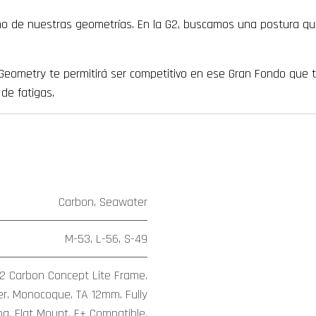
ño de nuestras geometrías. En la G2, buscamos una postura que
e Geometry te permitirá ser competitivo en ese Gran Fondo que 
de fatigas.
Carbon
,
Seawater
M-53
,
L-56
,
S-49
G2 Carbon Concept Lite Frame.
er. Monocoque. TA 12mm. Fully
ng. Flat Mount. E+ Compatible.