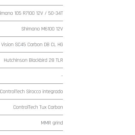
imano 105 R7100 12V / 50-34T
Shimano M6100 12V
Vision SC45 Carbon DB CL HG
Hutchinson Blackbird 28 TLR
-
ControlTech Sirocco integrado
ControlTech Tux Carbon
MMR grind