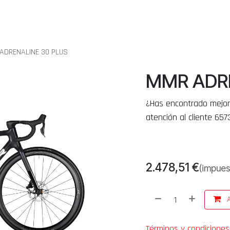
ETAS
SERVICIO TÉCNICO
SERVICIOS
POST VENTA MMR
QUIENES SOMOS
ADRENALINE 30 PLUS
MMR ADRE
¿Has encontrado mejor
atención al cliente 657
2.478,51
€
(impues
A
Términos y condiciones