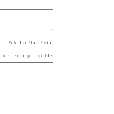
-
-
-
Selle Italia Model Epsilon
cicleta se entrega sin pedales